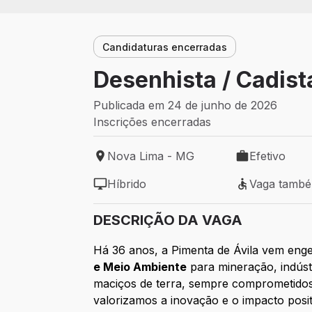
Candidaturas encerradas
Desenhista / Cadist
Publicada em 24 de junho de 2026
Inscrições encerradas
Nova Lima - MG
Efetivo
Local de trabalho: Nova Lima - MG
Tipo de vaga: 
Híbrido
Vaga tamb
Modelo de trabalho: Híbrido
Vaga também 
DESCRIÇÃO DA VAGA
Há 36 anos, a Pimenta de Ávila vem eng
e Meio Ambiente
para mineração, indúst
maciços de terra, sempre comprometido
valorizamos a inovação e o impacto posit