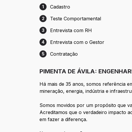
Cadastro
1
Etapa 1: Cadastro
Teste Comportamental
2
Etapa 2: Teste Comportamental
Entrevista com RH
3
Etapa 3: Entrevista com RH
Entrevista com o Gestor
4
Etapa 4: Entrevista com o Gestor
Contratação
5
Etapa 5: Contratação
PIMENTA DE ÁVILA: ENGENHA
Há mais de 35 anos, somos referência e
mineração, energia, indústria e infraestru
Somos movidos por um propósito que vai
Acreditamos que o verdadeiro impacto a
em fazer a diferença.